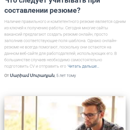
Что следует учитывать при
составлении резюме?
Наличие правильного и компетентного резюме является одним
из ключей к получению работы. Сегодня многие сайты
вакансий предлагают создать резюме онлайн, просто
заполнив соответствующие поля шаблона. Однако онлайн-
резюме не всегда помогают, поскольку они остаются на
данном веб-сайте для работодателей, использующих его. В
большинстве случаев необходимо самостоятельно
подготовить CV и отправить его
Читать дальше…
От
Մարիամ Մուրադյան
,
5 лет
тому