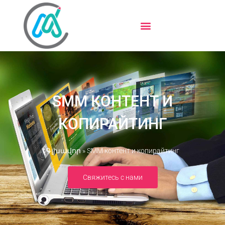
SMM КОНТЕНТ И
КОПИРАЙТИНГ
Գլխավոր
»
SMM контент и копирайтинг
Свяжитесь с нами