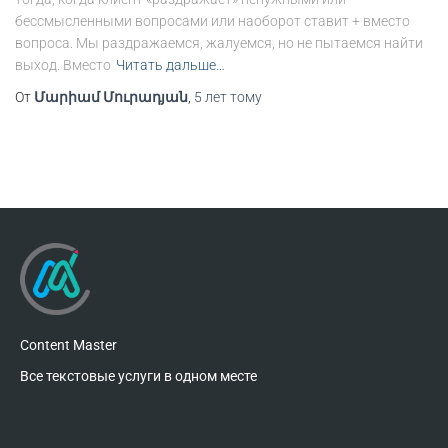
бессмысленными вопросами или наоборот ставит + вместо
вопроса. Мы раздражаемся, жалуемся, но не пытаемся найти
выход. Вместо
Читать дальше…
От
Մարիամ Մուրադյան
,
5 лет
тому
Content Master
Все текстовые услуги в одном месте