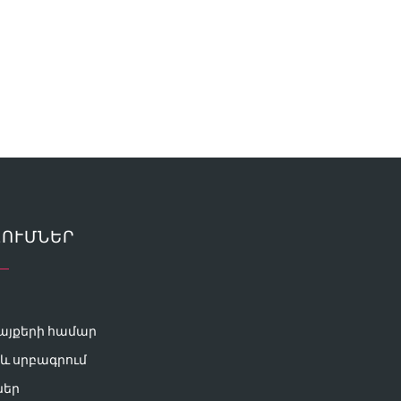
ՂՈՒՄՆԵՐ
այքերի համար
և սրբագրում
ներ