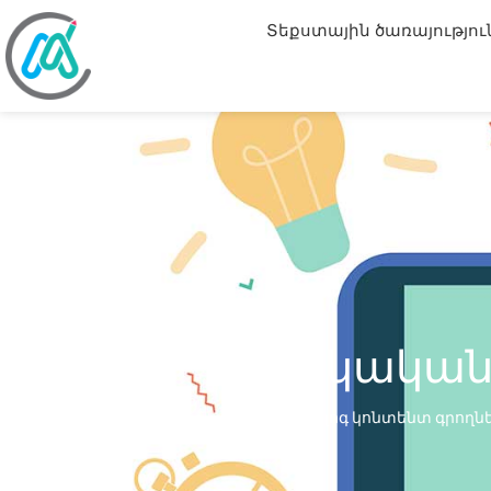
Տեքստային ծառայությու
Բժշկակա
Գլխավոր
»
Բլոգ կոնտենտ գրողն