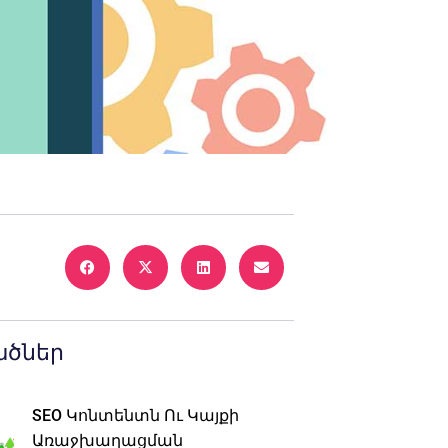
ածներ
SEO Կոնտենտն Ու Կայքի
Առաջխաղացման