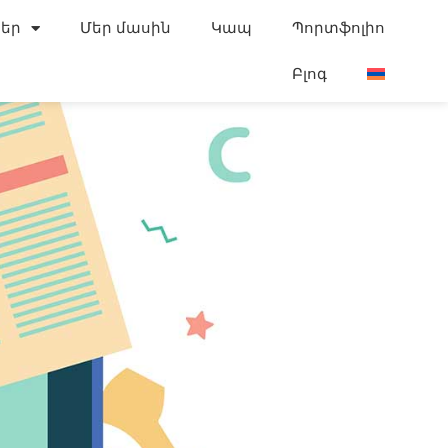
եր
Մեր մասին
Կապ
Պորտֆոլիո
Բլոգ