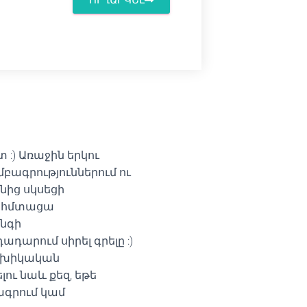
 :) Առաջին երկու
մբագրություններում ու
նից սկսեցի
ր հմտացա
ինգի
արում սիրել գրելը :)
 տեխիկական
ու նաև քեզ, եթե
ագրում կամ