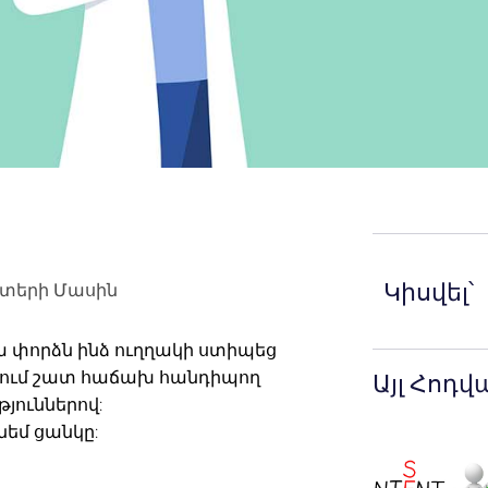
Կիսվել՝
ստերի Մասին
փորձն ինձ ուղղակի ստիպեց
քերում շատ հաճախ հանդիպող
Այլ Հոդվ
յուններով:
նեմ ցանկը: