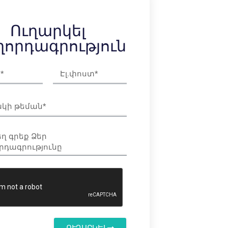
Ուղարկել
որդագրություն
ՈՒՂԱՐԿԵԼ