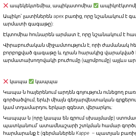
ապեկեկտեմիա, ապիկատոմիա
ապիկոէկտոմ
Ապիկո՝ լատիներեն apex բառից, որը նշանակում է 
արմատի գագաթը):
Էկտոմիա հունարեն արմատ է, որը նշանակում է հատ
Վիրաբուժական միջամտություն է, որի ժամանակ 
բորբոքված գագաթը և դրան հարակից վարակված հ
արմատախողովակի բուժումը (պլոմբումը) այլևս արդ
կապա
կապպա
Կապա-ն հայերենում արդեն գոյություն ունեցող բառ 
գործածվում, երևի միայն գեղարվեստական գրքերում
կամ տղամարդու երկար զգեստ, վերարկու:
Կապպա-ն (որը կապա են գրում սխալմամբ) ստոմա
պատկանում՝ ատամնաշարի շտկման համար գործա
հարմարանք է (գերմաներեն
Kappe
– պատյան բառից