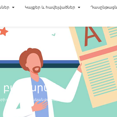
ններ
Կայքեր և հավելվածներ
Դասընթացն
ն բառարան
երի մասին
»
Բժշկական բառարան