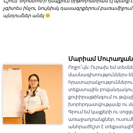
Նշում. օդոնտոս-ի դեպքում օրթոդոնտիան էլ պետք է
չգիտես ինչու, նույնիսկ դասագրքերում բառամիջում 
պնդումներ անել
Մարիամ Մուրադյան
Ողջո՜ւյն: Ուրախ եմ տեսն
մասնագիտություններս են 
հրատարակչություններում
տեքստային բովանդակու
քոփիրայթինգում ու թվայ
խորհրդատվությամբ ու մա
Գրում եմ կայքերի ու սոց
առաջադրանքներ, ուսումն
անհրաժեշտ է տեքստային