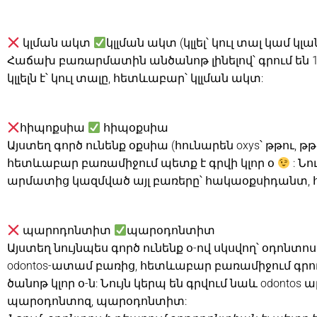
կլման ակտ
կլլման ակտ (կլլել՝ կուլ տալ կամ կլ
Հաճախ բառարմատին անծանոթ լինելով՝ գրում են 1
կլլելն է՝ կուլ տալը, հետևաբար՝ կլլման ակտ:
հիպոքսիա
հիպօքսիա
Այստեղ գործ ունենք օքսիա (հունարեն oxys՝ թթու, 
հետևաբար բառամիջում պետք է գրվի կլոր օ
: Նո
արմատից կազմված այլ բառերը՝ հակաօքսիդանտ, հ
պարոդոնտիտ
պարօդոնտիտ
Այստեղ նույնպես գործ ունենք օ-ով սկսվող՝ օդոնտ
odontos-ատամ բառից, հետևաբար բառամիջում գրում
ծանոթ կլոր օ-ն: Նույն կերպ են գրվում նաև odonto
պարօդոնտոզ, պարօդոնտիտ: