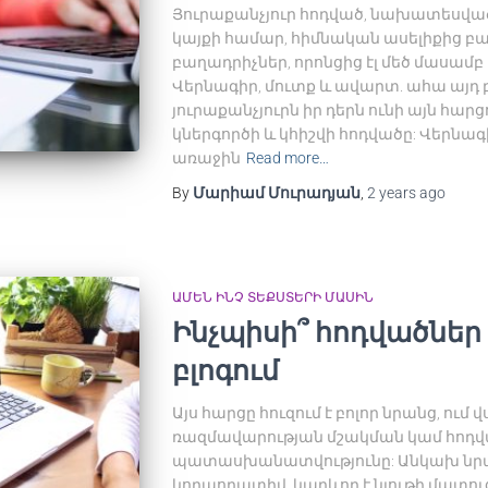
Յուրաքանչյուր հոդված, նախատեսված 
կայքի համար, հիմնական ասելիքից բ
բաղադրիչներ, որոնցից էլ մեծ մասամբ 
Վերնագիր, մուտք և ավարտ. ահա այդ 
յուրաքանչյուրն իր դերն ունի այն հարց
կներգործի և կհիշվի հոդվածը: Վերնագ
առաջին
Read more…
By
Մարիամ Մուրադյան
,
2 years
ago
ԱՄԵՆ ԻՆՉ ՏԵՔՍՏԵՐԻ ՄԱՍԻՆ
Ինչպիսի՞ հոդվածնե
բլոգում
Այս հարցը հուզում է բոլոր նրանց, ու
ռազմավարության մշակման կամ հոդ
պատասխանատվությունը: Անկախ նրան
կորպորատիվ, կարևոր է նյութի մատուց