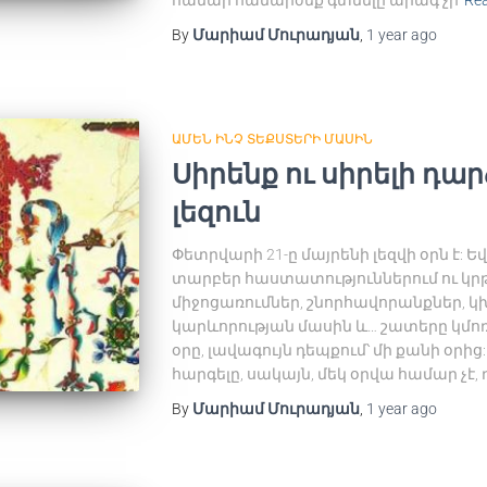
համար համարժեք գտնելը արագ չի
Re
By
Մարիամ Մուրադյան
,
1 year
ago
ԱՄԵՆ ԻՆՉ ՏԵՔՍՏԵՐԻ ՄԱՍԻՆ
Սիրենք ու սիրելի դա
լեզուն
Փետրվարի 21-ը մայրենի լեզվի օրն է: Եվ
տարբեր հաստատություններում ու կր
միջոցառումներ, շնորհավորանքներ, կխ
կարևորության մասին և… շատերը կմո
օրը, լավագույն դեպքում՝ մի քանի օրից:
հարգելը, սակայն, մեկ օրվա համար չէ
By
Մարիամ Մուրադյան
,
1 year
ago