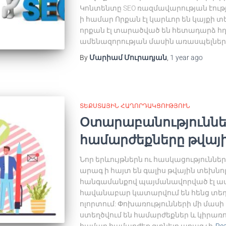
Կոնտենտը SEO ռազմավարության էությ
ի համար Որքան էլ կարևոր են կայքի
որքան էլ տարածված են հետադարձ հղում
ամենազորության մասին առասպելները,
By
Մարիամ Մուրադյան
,
1 year
ago
ՏԵՔՍՏԱՅԻՆ ՀԱՂՈՐԴԱԿՑՈՒԹՅՈՒՆ
Օտարաբանություններ
համարժեքները թվայ
Նոր երևույթներն ու հասկացություննե
արագ ի հայտ են գալիս թվային տեխնոլ
հանգամանքով պայմանավորված էլ ա
հավանաբար կատարվում են հենց տե
ոլորտում: Փոխառությունների մի մա
ստեղծվում են համարժեքներ և կիրառու