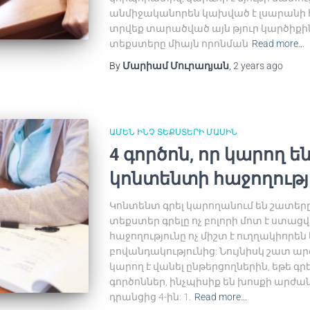
անմիջականորեն կախված է լսարանի հա
տրվեք տարածված այն թյուր կարծիքի
տեքստերը միայն որոնման
Read more…
By
Մարիամ Մուրադյան
,
2 years
ago
ԱՄԵՆ ԻՆՉ ՏԵՔՍՏԵՐԻ ՄԱՍԻՆ
4 գործոն, որ կարող 
կոնտենտի հաջողությ
Կոնտենտ գրել կարողանում են շատերը,
տեքստեր գրելը ոչ բոլորի մոտ է ստացվ
հաջողությունը ոչ միշտ է ուղղակիորե
բովանդակությունից: Նույնիսկ շատ ա
կարող է վանել ընթերցողներին, եթե գր
գործոններ, ինչպիսիք են խոսքի արժ
դրանցից 4-ին: 1.
Read more…