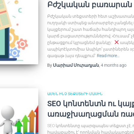
Բժշկական բառարան
Բժշկական տեքստերի հետ աշխատանք
ուղղակի ստիպեց անտարբեր չանցնել ու
կայքերում շատ հաճախ հանդիպող այս 
կարճ բացատրություններով: Հուսամ՝ 
ընթացքում կլրացնեմ ցանկը:
ապեկ
ապիկոէկտոմիա Ապիկո՝ լատիներեն ape
գագաթ (այս դեպքում՝
Read more…
By
Մարիամ Մուրադյան
,
4 months
ago
ԱՄԵՆ ԻՆՉ ՏԵՔՍՏԵՐԻ ՄԱՍԻՆ
SEO կոնտենտն ու կայ
առաջխաղացման ռազ
SEO կոնտենտը պարզապես տեքստ չէ, որը
հավաքածու է՝ որոնման համակարգերի