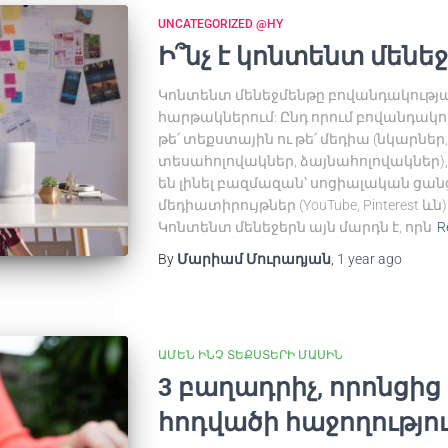
UNCATEGORIZED @HY
Ի՞նչ է կոնտենտ մենե
Կոնտենտ մենեջմենթը բովանդակությա
հարթակներում: Ընդ որում բովանդակութ
թե՛ տեքստային ու թե՛ մեդիա (նկարնե
տեսահոլովակներ, ձայնահոլովակներ),
են լինել բազմազան՝ սոցիալական ցանց
մեդիատիրույթներ (YouTube, Pinterest ևն
Կոնտենտ մենեջերն այն մարդն է, որն
R
By
Մարիամ Մուրադյան
,
1 year
ago
ԱՄԵՆ ԻՆՉ ՏԵՔՍՏԵՐԻ ՄԱՍԻՆ
3 բաղադրիչ, որոնցի
հոդվածի հաջողությո