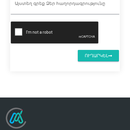
ՈՒՂԱՐԿԵԼ