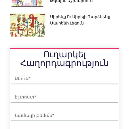
Թվային Աշխարհում
Սիրենք Ու Սիրելի Դարձնենք
Մայրենի Լեզուն
Ուղարկել
Հաղորդագրություն