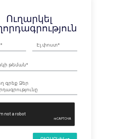
Ուղարկել
որդագրություն
ՈՒՂԱՐԿԵԼ