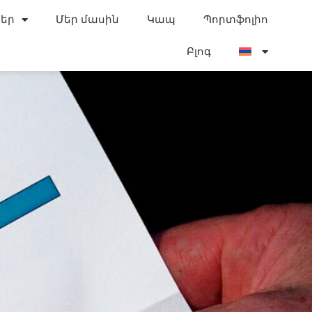
եր
Մեր մասին
Կապ
Պորտֆոլիո
Բլոգ