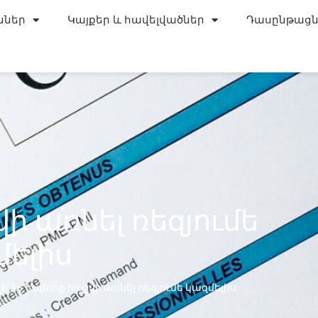
ններ
Կայքեր և հավելվածներ
Դասընթացն
վի առնել ռեզյումե
մելիս
»
Ի՞նչ է պետք հաշվի առնել ռեզյումե կազմելիս