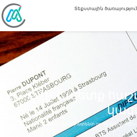
Տեքստային ծառայությու
Ի՞նչ է պետք հաշ
կազ
Գլխավոր
»
Բլոգ կոնտենտ գրողների մասին